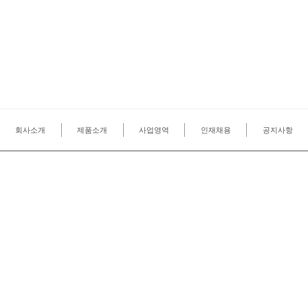
회사소개
제품소개
사업영역
인재채용
공지사항
CS CENTER
02-6925-0200
평일 09:00 ~ 18:00 (토, 공휴일 휴무)
대 표
최민혁
사업자등록번호
127-86-23127
주 소
본 사
경상북도 고령군 개진면 양전길 130-32
사무소
경기도 포천시 군내면 포천로 1367-20